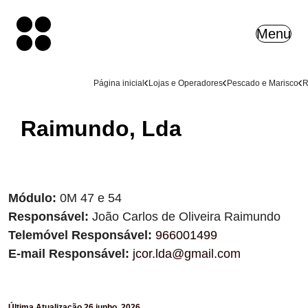
Menu
Página inicial
Lojas e Operadores
Pescado e Marisco
R
Mobilidade
Raimundo, Lda
Info Legal
Eventos
Organograma
Módulo:
0M 47 e 54
Mercado
Responsável:
João Carlos de Oliveira Raimundo
Telemóvel Responsável:
966001499
Recrutamento
E-mail Responsável:
jcor.lda@gmail.com
Institucional
Concessões
Última Atualização
26 junho, 2026