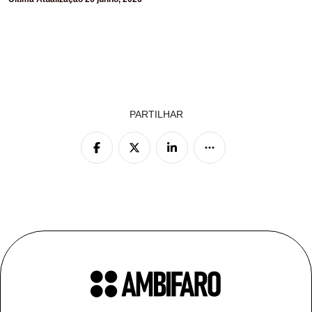
Certificação
2025
Contactos
PARTILHAR
PT
EN
FR
ES
Traduzido
por Google