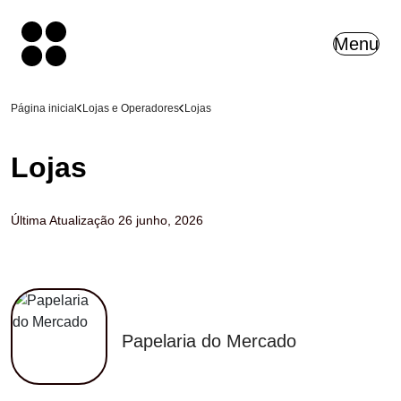
Menu
Página inicial
Lojas e Operadores
Lojas
Mobilidade
Lojas
Info Legal
Eventos
Última Atualização
26 junho, 2026
Organograma
Mercado
Recrutamento
Papelaria do Mercado
Institucional
Concessões