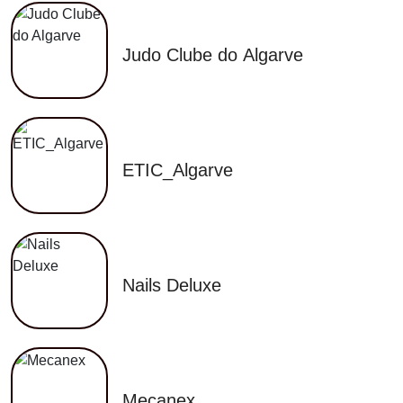
Certificação
Judo Clube do Algarve
2025
Contactos
ETIC_Algarve
Nails Deluxe
PT
EN
FR
ES
Traduzido
por Google
Mecanex